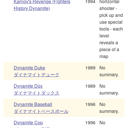
Karnov's Revenge (Fighters
1994
horizontal
History Dynamite)
shooter -
pick up and
use special
tools - each
level
reveals a
piece of a
map
Dynamite Duke
1989
No
ダイナマイトデューク
summary.
Dynamite Düx
1989
No
ダイナマイトダックス
summary.
Dynamite Baseball
1996
No
ダイナマイトベースボール
summary.
Dynamite Cop
1996
No