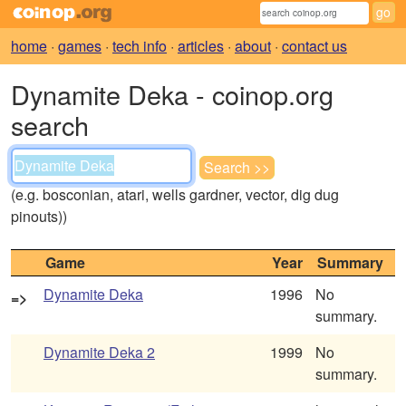
home
·
games
·
tech info
·
articles
·
about
·
contact us
Dynamite Deka - coinop.org
search
(e.g. bosconian, atari, wells gardner, vector, dig dug
pinouts))
Game
Year
Summary
Dynamite Deka
1996
No
=>
summary.
Dynamite Deka 2
1999
No
summary.