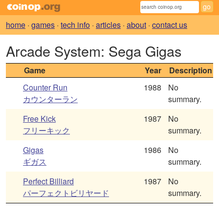
home
·
games
·
tech info
·
articles
·
about
·
contact us
Arcade System: Sega Gigas
Game
Year
Description
Counter Run
1988
No
カウンターラン
summary.
Free Kick
1987
No
フリーキック
summary.
Gigas
1986
No
ギガス
summary.
Perfect Billiard
1987
No
パーフェクトビリヤード
summary.