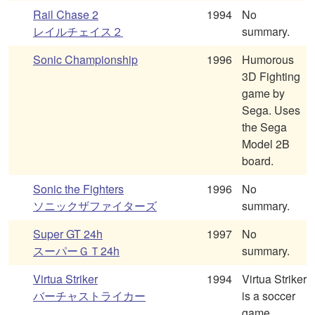
Rail Chase 2
1994
No
レイルチェイス２
summary.
Sonic Championship
1996
Humorous
3D Fighting
game by
Sega. Uses
the Sega
Model 2B
board.
Sonic the Fighters
1996
No
ソニックザファイターズ
summary.
Super GT 24h
1997
No
スーパーＧＴ24h
summary.
Virtua Striker
1994
Virtua Striker
バーチャストライカー
is a soccer
game