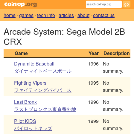
home
·
games
·
tech info
·
articles
·
about
·
contact us
Arcade System: Sega Model 2B
CRX
Game
Year
Description
Dynamite Baseball
1996
No
ダイナマイトベースボール
summary.
Fighting Vipers
1995
No
ファイティングバイパース
summary.
Last Bronx
1996
No
ラストブロンクス東京番外地
summary.
Pilot KIDS
1999
No
パイロットキッズ
summary.