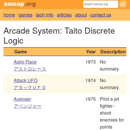
home
·
games
·
tech info
·
articles
·
about
·
contact us
Arcade System: Taito Discrete
Logic
Game
Year
Description
Astro Race
1973
No
アストロレース
summary.
Attack UFO
1974
No
アタックＵＦＯ
summary.
Avenger
1975
Pilot a jet
アベンジャー
fighter -
shoot
enemies for
points