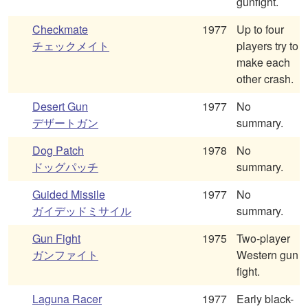
gunfight.
Checkmate
1977
Up to four
チェックメイト
players try to
make each
other crash.
Desert Gun
1977
No
デザートガン
summary.
Dog Patch
1978
No
ドッグパッチ
summary.
Guided Missile
1977
No
ガイデッドミサイル
summary.
Gun Fight
1975
Two-player
ガンファイト
Western gun
fight.
Laguna Racer
1977
Early black-