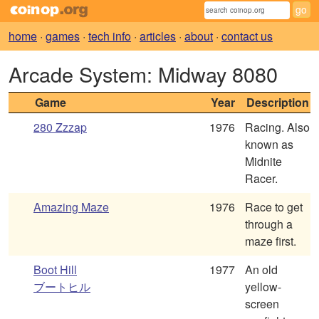
home
·
games
·
tech info
·
articles
·
about
·
contact us
Arcade System: Midway 8080
Game
Year
Description
280 Zzzap
1976
Racing. Also
known as
Midnite
Racer.
Amazing Maze
1976
Race to get
through a
maze first.
Boot Hill
1977
An old
ブートヒル
yellow-
screen